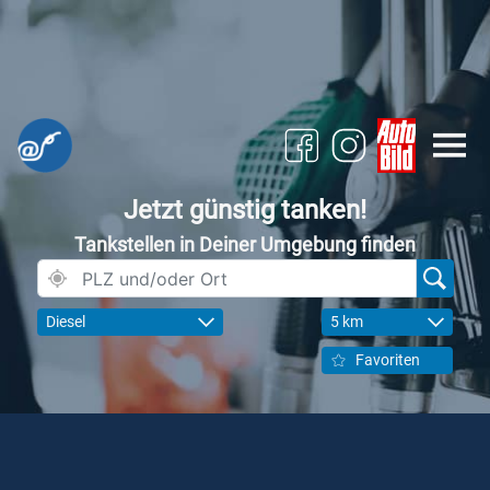
Jetzt günstig tanken!
Tankstellen in Deiner Umgebung finden
Diesel
5 km
Favoriten