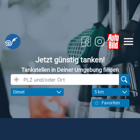
Jetzt günstig tanken!
Tankstellen in Deiner Umgebung finden
Diesel
5 km
Favoriten