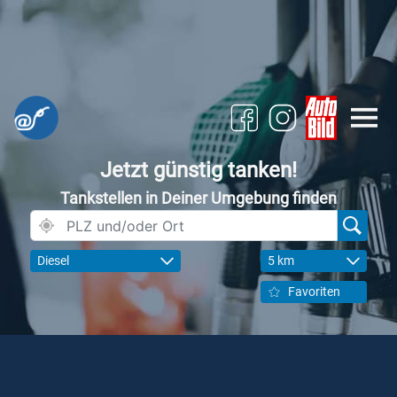
Jetzt günstig tanken!
Tankstellen in Deiner Umgebung finden
Diesel
5 km
Favoriten