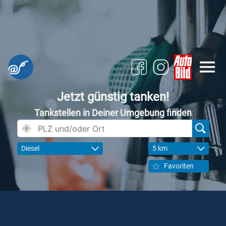
Jetzt günstig tanken!
Tankstellen in Deiner Umgebung finden
Diesel
5 km
Favoriten