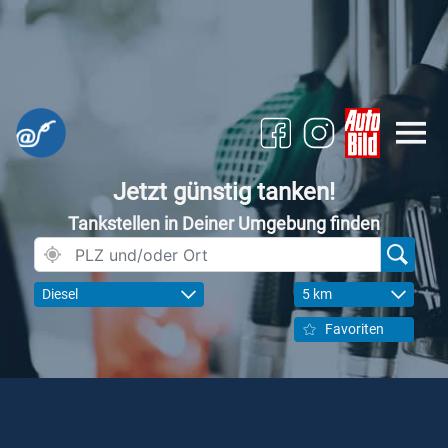
Jetzt günstig tanken!
Tankstellen in Deiner Umgebung finden
Diesel
5 km
Favoriten