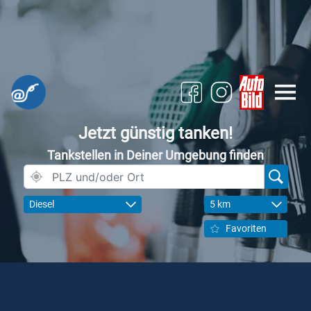
Jetzt günstig tanken!
Tankstellen in Deiner Umgebung finden
Diesel
5 km
Favoriten