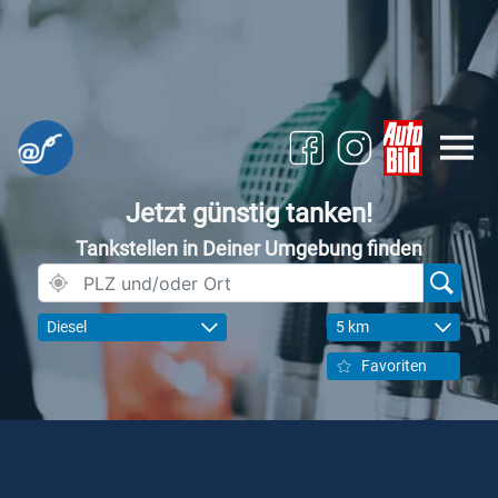
Jetzt günstig tanken!
Tankstellen in Deiner Umgebung finden
Diesel
5 km
Favoriten