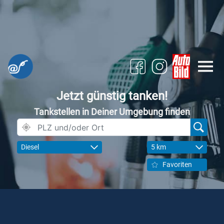
Jetzt günstig tanken!
Tankstellen in Deiner Umgebung finden
Diesel
5 km
Favoriten