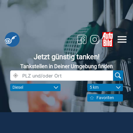
Jetzt günstig tanken!
Tankstellen in Deiner Umgebung finden
Diesel
5 km
Favoriten