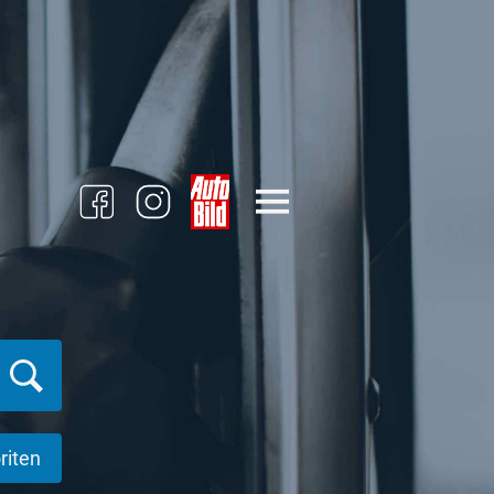
riten