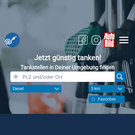
Jetzt günstig tanken!
Tankstellen in Deiner Umgebung finden
Diesel
5 km
Favoriten