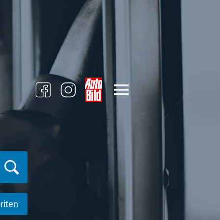
riten