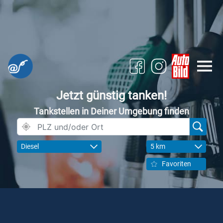
Jetzt günstig tanken!
Tankstellen in Deiner Umgebung finden
Diesel
5 km
Favoriten