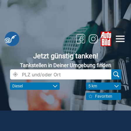
Jetzt günstig tanken!
Tankstellen in Deiner Umgebung finden
Diesel
5 km
Favoriten