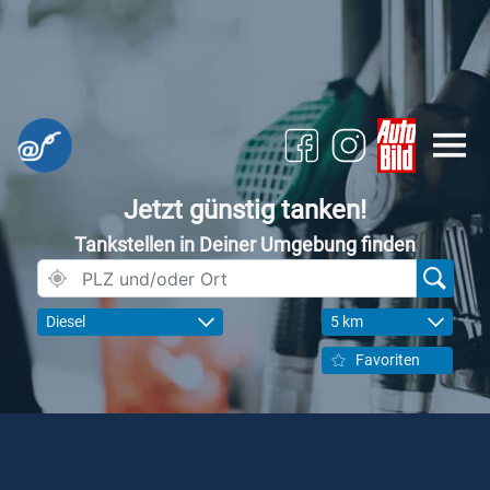
Jetzt günstig tanken!
Tankstellen in Deiner Umgebung finden
Diesel
5 km
Favoriten