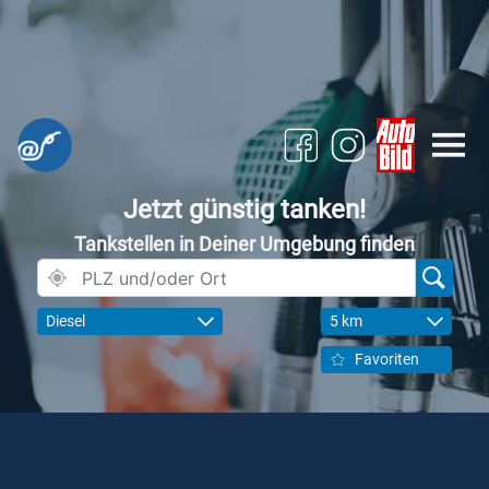
Jetzt günstig tanken!
Tankstellen in Deiner Umgebung finden
Diesel
5 km
Favoriten