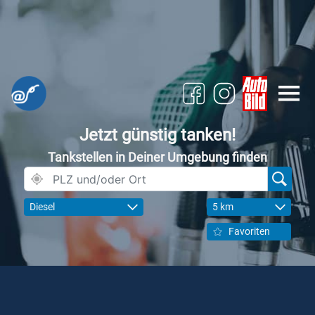
Jetzt günstig tanken!
Tankstellen in Deiner Umgebung finden
Diesel
5 km
Favoriten