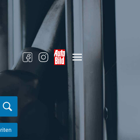
riten