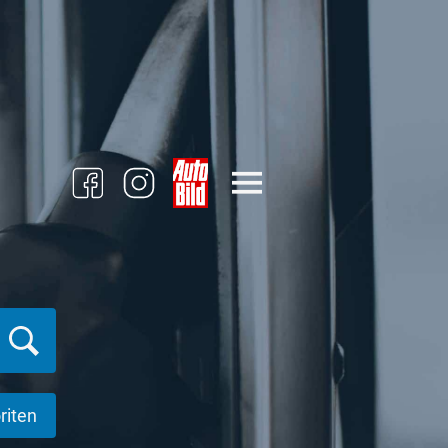
riten