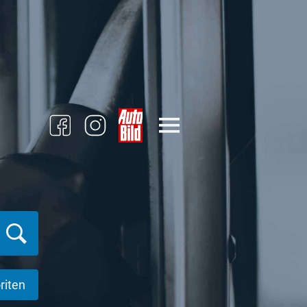
riten