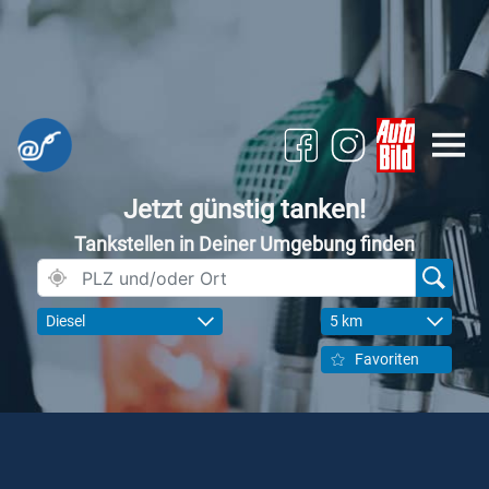
Jetzt günstig tanken!
Tankstellen in Deiner Umgebung finden
Diesel
5 km
Favoriten