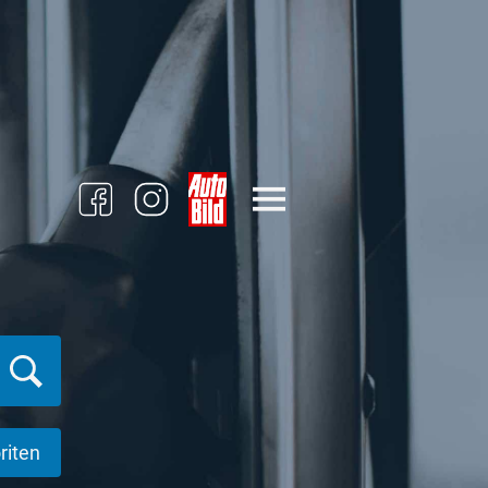
riten