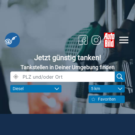
Jetzt günstig tanken!
Tankstellen in Deiner Umgebung finden
Diesel
5 km
Favoriten