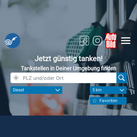
Jetzt günstig tanken!
Tankstellen in Deiner Umgebung finden
Diesel
5 km
Favoriten