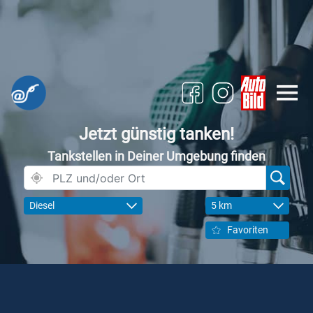
Jetzt günstig tanken!
Tankstellen in Deiner Umgebung finden
Diesel
5 km
Favoriten