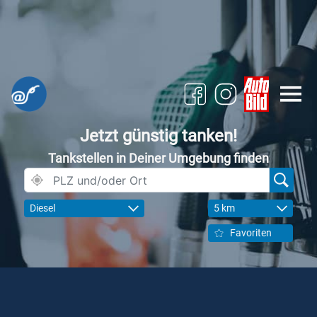
Jetzt günstig tanken!
Tankstellen in Deiner Umgebung finden
Diesel
5 km
Favoriten