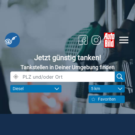
Jetzt günstig tanken!
Tankstellen in Deiner Umgebung finden
Diesel
5 km
Favoriten