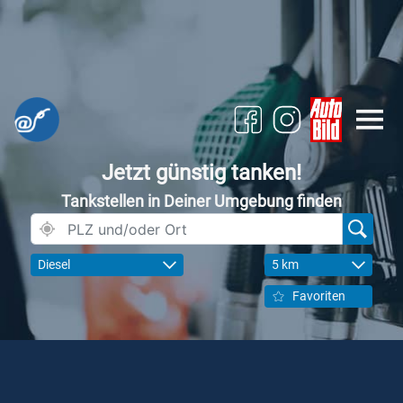
Jetzt günstig tanken!
Tankstellen in Deiner Umgebung finden
Diesel
5 km
Favoriten