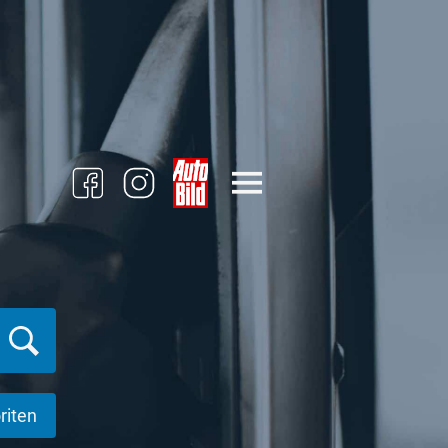
riten