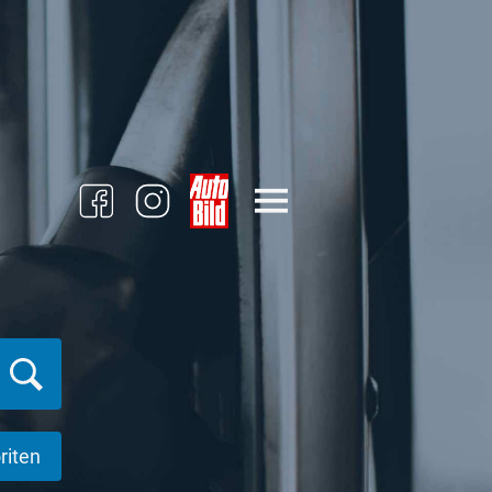
riten