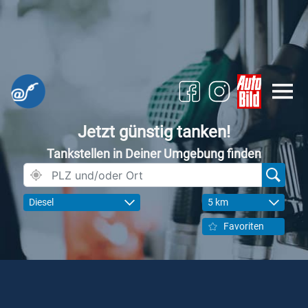
Jetzt günstig tanken!
Tankstellen in Deiner Umgebung finden
Diesel
5 km
Favoriten