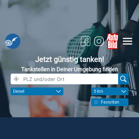
Jetzt günstig tanken!
Tankstellen in Deiner Umgebung finden
Diesel
5 km
Favoriten