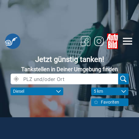
Jetzt günstig tanken!
Tankstellen in Deiner Umgebung finden
Diesel
5 km
Favoriten