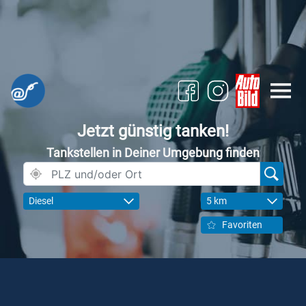
Jetzt günstig tanken!
Tankstellen in Deiner Umgebung finden
Diesel
5 km
Favoriten