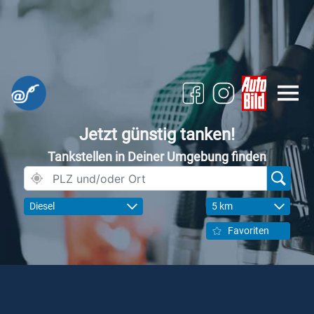
Jetzt günstig tanken!
Tankstellen in Deiner Umgebung finden
Diesel
5 km
Favoriten