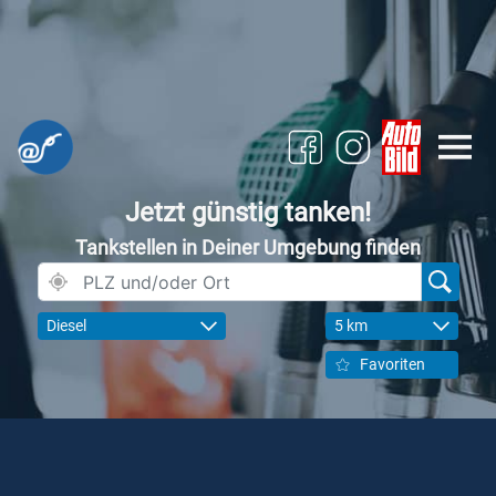
Jetzt günstig tanken!
Tankstellen in Deiner Umgebung finden
Diesel
5 km
Favoriten