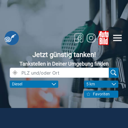
Jetzt günstig tanken!
Tankstellen in Deiner Umgebung finden
Diesel
5 km
Favoriten