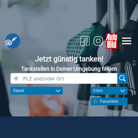
Jetzt günstig tanken!
Tankstellen in Deiner Umgebung finden
Diesel
5 km
Favoriten