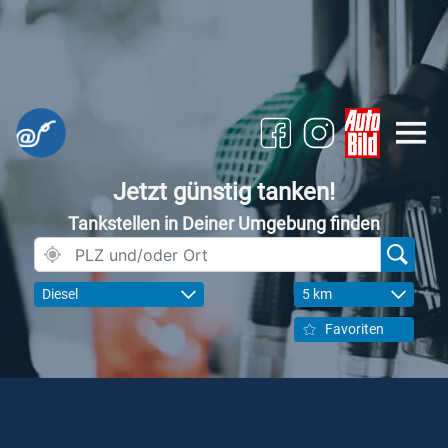
Jetzt günstig tanken!
Tankstellen in Deiner Umgebung finden
Diesel
5 km
Favoriten