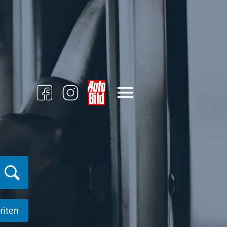
riten