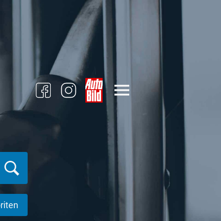
riten