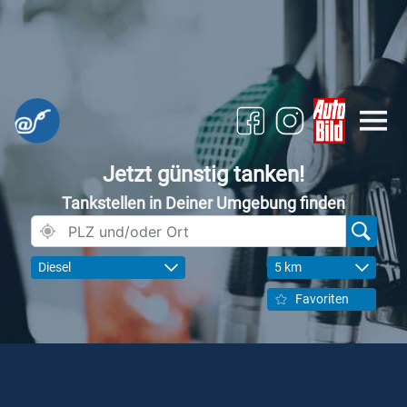
Jetzt günstig tanken!
Tankstellen in Deiner Umgebung finden
Diesel
5 km
Favoriten