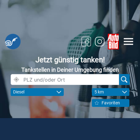
Jetzt günstig tanken!
Tankstellen in Deiner Umgebung finden
Diesel
5 km
Favoriten