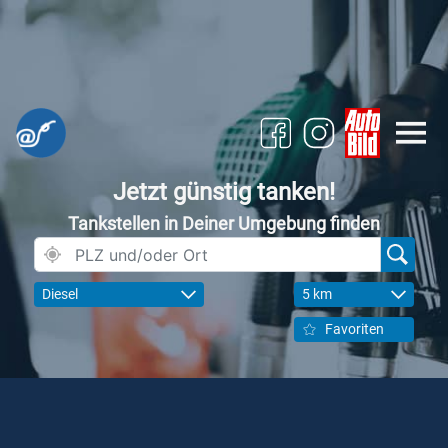
Jetzt günstig tanken!
Tankstellen in Deiner Umgebung finden
Diesel
5 km
Favoriten