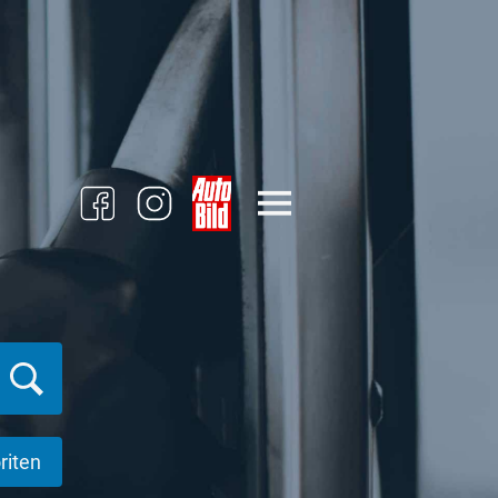
riten