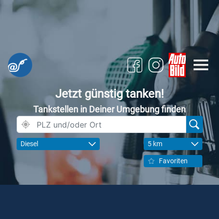
Jetzt günstig tanken!
Tankstellen in Deiner Umgebung finden
Diesel
5 km
Favoriten