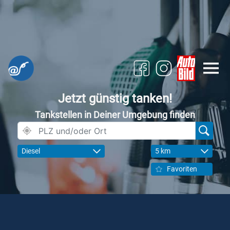
Jetzt günstig tanken!
Tankstellen in Deiner Umgebung finden
Diesel
5 km
Favoriten