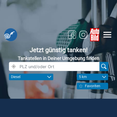
Jetzt günstig tanken!
Tankstellen in Deiner Umgebung finden
Diesel
5 km
Favoriten