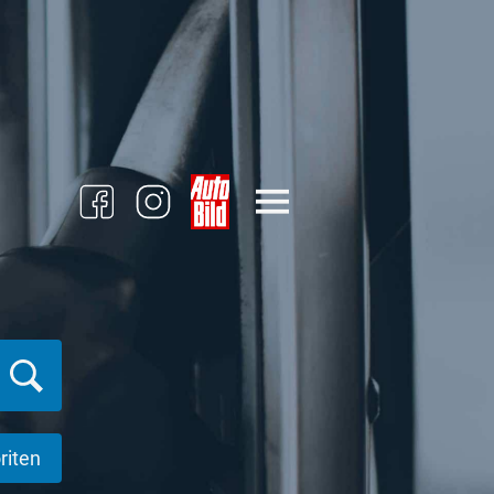
riten