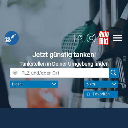
Jetzt günstig tanken!
Tankstellen in Deiner Umgebung finden
Diesel
5 km
Favoriten